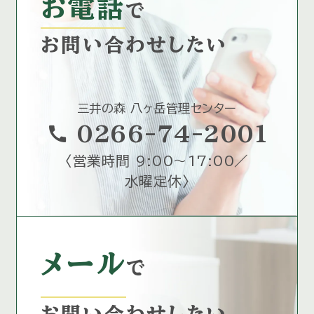
お電話
で
お問い合わせしたい
三井の森 八ヶ岳管理センター
call
0266-74-2001
〈
営業時間 9:00～17:00／
水曜定休
〉
メール
で
お問い合わせしたい