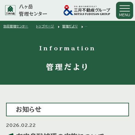
八ヶ岳
管理センター
MENU
arrow_right
arrow_right
別荘管理センター
トップページ
管理だより
arrow_right
有害鳥獣捕獲の実施について
Information
管理だより
お知らせ
2026.02.22