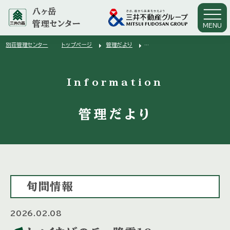
八ヶ岳
管理センター
MENU
arrow_right
arrow_right
別荘管理センター
トップページ
管理だより
arrow_right
しゃくなげの丘 降雪10cm
Information
管理だより
旬間情報
2026.02.08