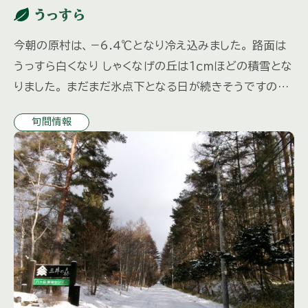
うっすら
今朝の原村は、－6.4℃となり冷え込みました。 路面は
うっすら白くなり しゃくなげの丘は１ｃｍほどの積雪とな
りました。 まだまだ氷点下となる日が続きそうですので
路面の凍結にお気をつけください。 山荘の水抜きなども
旬間情報
お忘れ […]