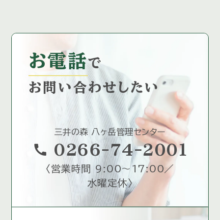
お電話
で
お問い合わせしたい
三井の森 八ヶ岳管理センター
call
0266-74-2001
〈
営業時間 9:00～17:00／
水曜定休
〉