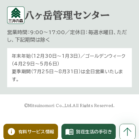
八ヶ岳管理センター
営業時間：9:00～17:00／定休日：毎週水曜日、ただ
し、下記期間は除く
年末年始（12月30日〜1月3日）／ゴールデンウィーク
（4月29日～5月6日）
夏季期間（7月25日～8月31日）は全日営業いたしま
す。
©Mitsuinomori Co.,Ltd.All Rights Reserved.
info
menu_book
有料サービス情報
別荘生活の手引き