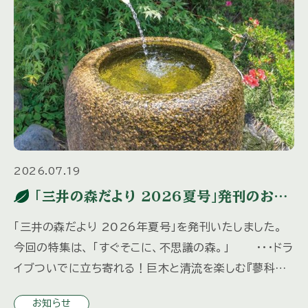
2026.07.19
「三井の森だより 2026夏号」発刊のお知
らせ
「三井の森だより 2026年夏号」を発刊いたしました。
今回の特集は、 「すぐそこに、不思議の森。」 ・・・ドラ
イブついでに立ち寄れる！巨木と清流を楽しむ『蓼科大
滝』 「水の都、松本へ」 ・・・歴史ある城下町を歩 […]
お知らせ