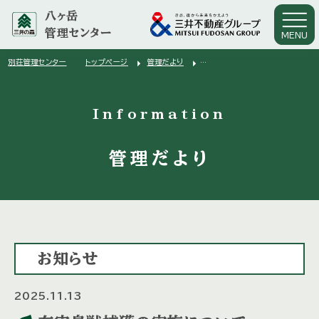
八ヶ岳
管理センター
MENU
arrow_right
arrow_right
別荘管理センター
トップページ
管理だより
arrow_right
有害鳥獣捕獲の実施について
Information
管理だより
お知らせ
2025.11.13