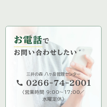
お電話
で
お問い合わせしたい
三井の森 八ヶ岳管理センター
call
0266-74-2001
〈
営業時間 9:00～17:00／
水曜定休
〉