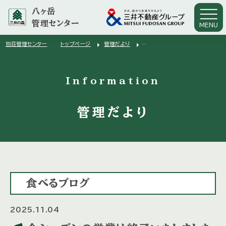
八ヶ岳
管理センター
MENU
arrow_right
arrow_right
別荘管理センター
トップページ
管理だより
arrow_right
今シーズンの営業は終了いたしました
Information
管理だより
食べるブログ
2025.11.04