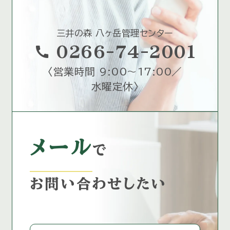
三井の森 八ヶ岳管理センター
call
0266-74-2001
〈
営業時間 9:00～17:00／
水曜定休
〉
メール
で
お問い合わせしたい