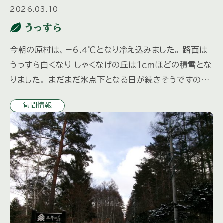
2026.03.10
うっすら
今朝の原村は、－6.4℃となり冷え込みました。 路面は
うっすら白くなり しゃくなげの丘は１ｃｍほどの積雪とな
りました。 まだまだ氷点下となる日が続きそうですので
路面の凍結にお気をつけください。 山荘の水抜きなども
旬間情報
お忘れ […]