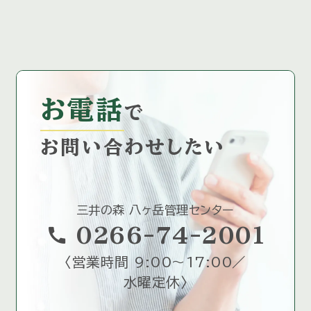
お電話
で
お問い合わせしたい
三井の森 八ヶ岳管理センター
call
0266-74-2001
〈
営業時間 9:00～17:00／
水曜定休
〉