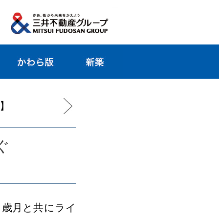
荘】
ぐ
歳月と共にライ