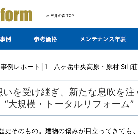
≫
三井の森 TOP
事例レポート│1 八ヶ岳中央高原・原村 S山
想いを受け継ぎ、新たな息吹を注
“大規模・トータルリフォーム”
歴史そのもの。建物の傷みが目立ってきても、