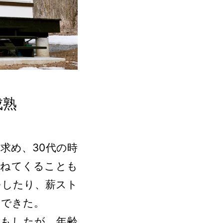
成熟
求め、30代の時
訪ねてくることも
をしたり、薪スト
んできた。
寝もしたが、年齢