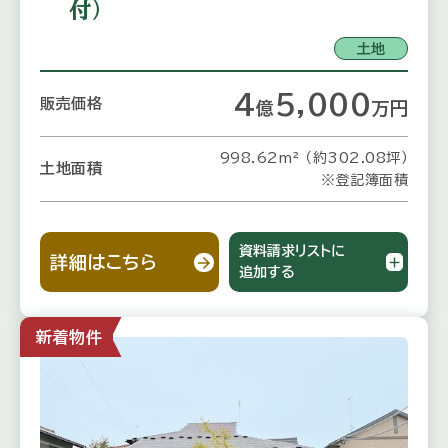
付）
土地
4
5,000
販売価格
億
万
円
998.62m² （約302.08坪）
土地面積
※登記簿面積
資料請求リストに
詳細はこちら
追加する
新着物件