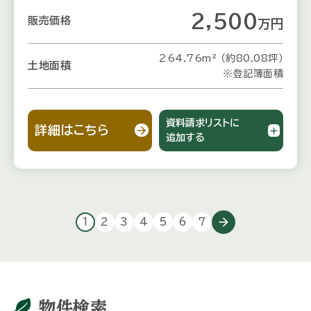
2,500
販売価格
万
円
264.76m² （約80.08坪）
土地面積
※登記簿面積
資料請求リストに
詳細はこちら
追加する
arrow_forward
1
2
3
4
5
6
7
物件検索