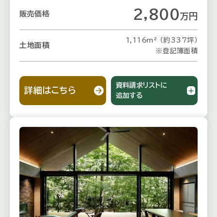
2,800
販売価格
万
円
1,116m² （約337坪）
土地面積
※登記簿面積
資料請求リストに
詳細はこちら
追加する