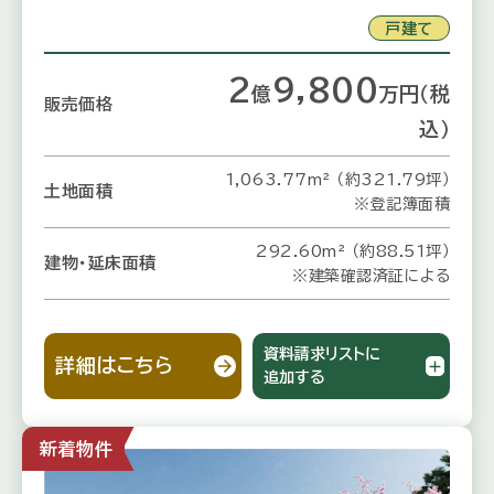
戸建て
2
9,800
億
万
円
（税
販売価格
込）
1,063.77m² （約321.79坪）
土地面積
※登記簿面積
292.60m² （約88.51坪）
建物・延床面積
※建築確認済証による
資料請求リストに
詳細はこちら
追加する
新着物件