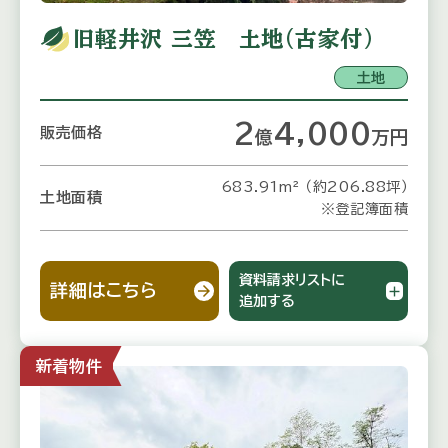
旧軽井沢 三笠 土地（古家付）
土地
2
4,000
販売価格
億
万
円
683.91m² （約206.88坪）
土地面積
※登記簿面積
資料請求リストに
詳細はこちら
追加する
新着物件