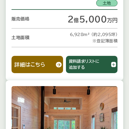
土地
2
5,000
販売価格
億
万
円
6,928m² （約2,095坪）
土地面積
※登記簿面積
資料請求リストに
詳細はこちら
追加する