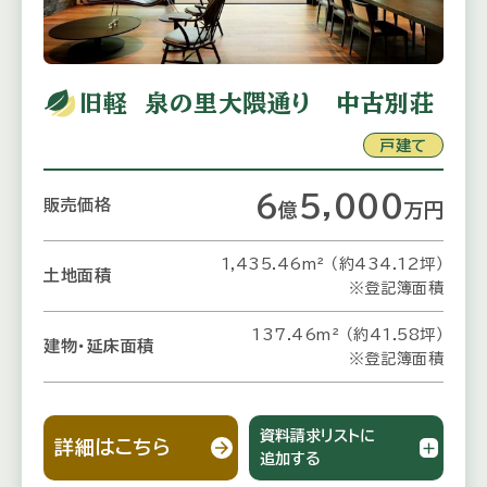
旧軽 泉の里大隈通り 中古別荘
戸建て
6
5,000
販売価格
億
万
円
1,435.46m² （約434.12坪）
土地面積
※登記簿面積
137.46m² （約41.58坪）
建物・延床面積
※登記簿面積
資料請求リストに
詳細はこちら
追加する