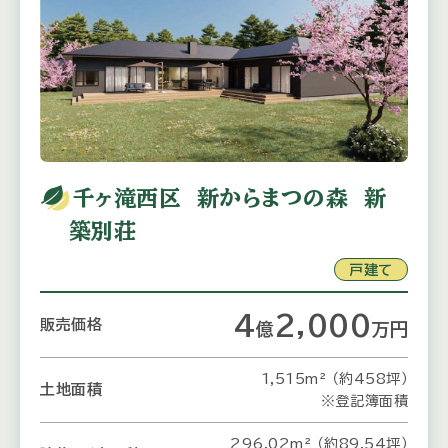
千ヶ滝西区 新からまつの森 新
築別荘
戸建て
4
2,000
販売価格
億
万
円
1,515m² （約458坪）
土地面積
※登記簿面積
296.02m² （約89.54坪）