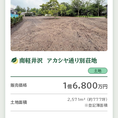
南軽井沢 アカシヤ通り別荘地
土地
1
6,800
販売価格
億
万
円
2,571m² （約777坪）
土地面積
※登記簿面積