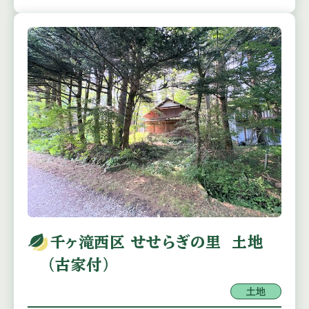
千ヶ滝西区 せせらぎの里 土地
（古家付）
土地