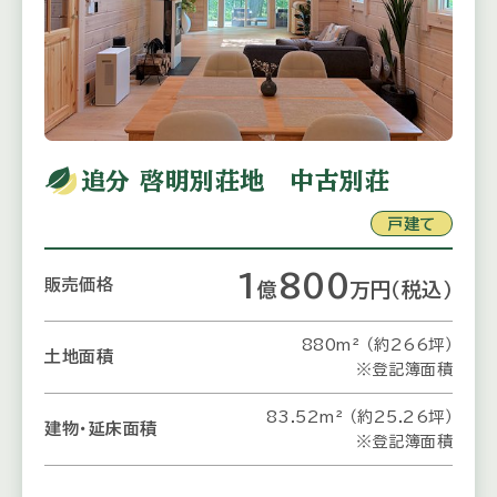
追分 啓明別荘地 中古別荘
戸建て
1
800
販売価格
億
万
円
（税込）
880m² （約266坪）
土地面積
※登記簿面積
83.52m² （約25.26坪）
建物・延床面積
※登記簿面積