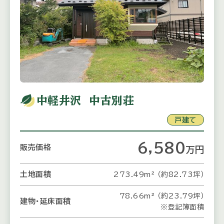
中軽井沢 中古別荘
戸建て
6,580
販売価格
万
円
土地面積
273.49m² （約82.73坪）
78.66m² （約23.79坪）
建物・延床面積
※登記簿面積