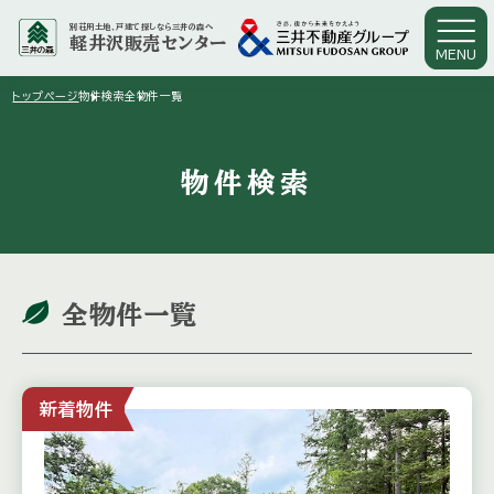
別荘用土地、戸建て探しなら三井の森へ
軽井沢販売センター
MENU
arrow_right
arrow_right
トップページ
物件検索
全物件一覧
物件検索
全物件一覧
新着物件