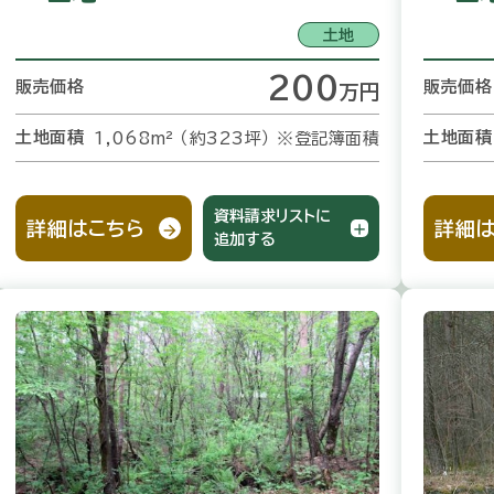
土地
200
販売価格
販売価格
万
円
土地面積
土地面積
1,068m² （約323坪）
※登記簿面積
資料請求リストに
詳細はこちら
詳細は
追加する