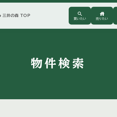
search
house
三井の森 TOP
arrow
買いたい
売りたい
物件検索