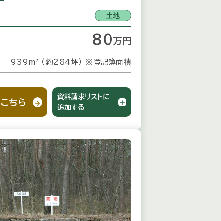
土地
80
万
円
939m² （約284坪）
※登記簿面積
資料請求リストに
こちら
追加する