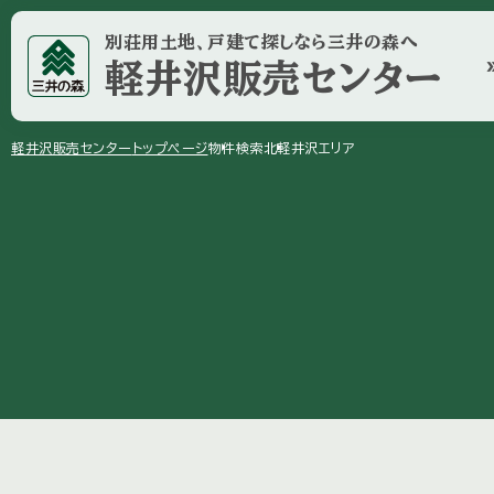
別荘用土地、戸建て探しなら三井の森へ
軽井沢販売センター
double_
arrow_right
arrow_right
軽井沢販売センター
トップページ
物件検索
北軽井沢エリア