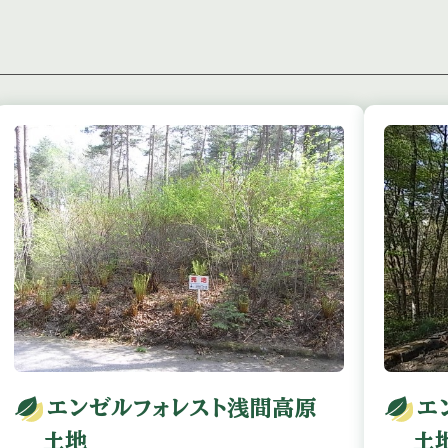
エンゼルフォレスト浅間高原
エ
土地
土