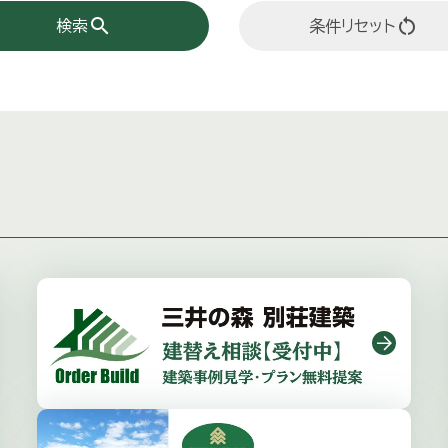
search
restart_alt
検索
条件リセット