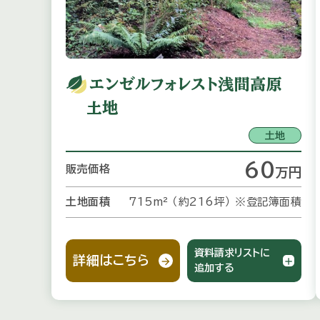
エンゼルフォレスト浅間高原
土地
土地
60
販売価格
万
円
土地面積
715m² （約216坪）
※登記簿面積
資料請求リストに
詳細はこちら
追加する