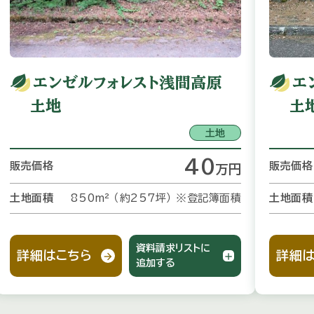
エンゼルフォレスト浅間高原
エ
土地
土
土地
40
販売価格
販売価格
万
円
土地面積
土地面積
850m² （約257坪）
※登記簿面積
資料請求リストに
詳細はこちら
詳細は
追加する