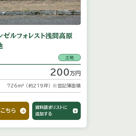
ンゼルフォレスト浅間高原
地
土地
200
万
円
726m² （約219坪）
※登記簿面積
資料請求リストに
こちら
追加する