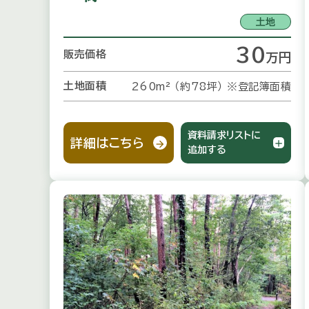
土地
30
販売価格
万
円
土地面積
260m² （約78坪）
※登記簿面積
資料請求リストに
詳細はこちら
追加する