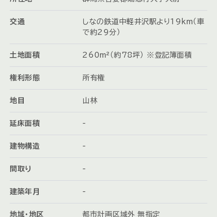
交通
しなの鉄道中軽井沢駅より19km（車
で約29分）
土地面積
260m²（約78坪） ※登記簿面積
権利形態
所有権
地目
山林
延床面積
-
建物構造
-
間取り
-
建築年月
-
地域・地区
都市計画区域外 無指定