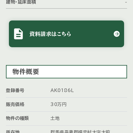
建物・延床面積
-
description
資料請求はこちら
物件概要
登録番号
AK0186L
販売価格
30
万
円
物件の種類
土地
所在地
群馬県吾妻郡嬬恋村大字大前