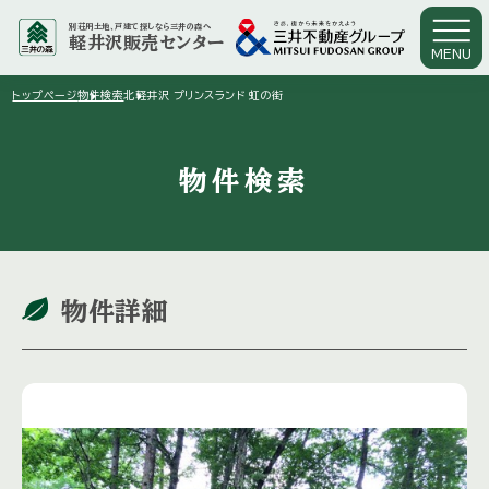
別荘用土地、戸建て探しなら三井の森へ
軽井沢販売センター
MENU
arrow_right
arrow_right
トップページ
物件検索
北軽井沢 プリンスランド 虹の街
物件検索
物件詳細