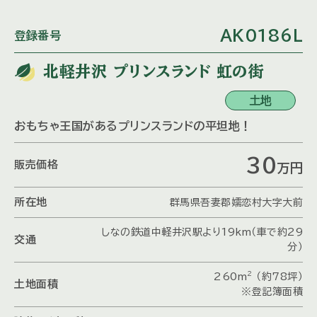
AK0186L
登録番号
北軽井沢 プリンスランド 虹の街
土地
おもちゃ王国があるプリンスランドの平坦地！
30
販売価格
万
円
所在地
群馬県吾妻郡嬬恋村大字大前
しなの鉄道中軽井沢駅より19km（車で約29
交通
分）
2
260m
（約78坪）
土地面積
※登記簿面積