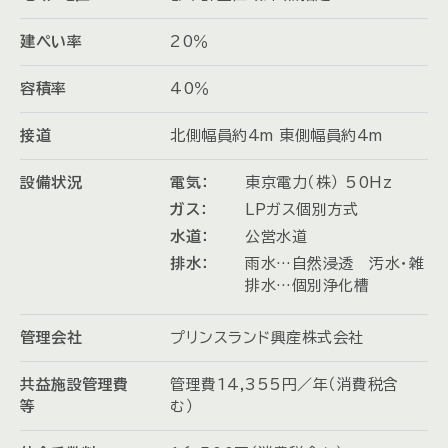
建ぺい率
20％
容積率
40％
接道
北側幅員約4m 東側幅員約4m
設備状況
電気：
東京電力（株） 50Hz
ガス：
LPガス個別方式
水道：
公営水道
排水：
雨水…自然浸透 汚水・雑
排水…個別浄化槽
管理会社
プリンスランド興産株式会社
共益施設管理費
管理費14,355円／年（消費税含
等
む）