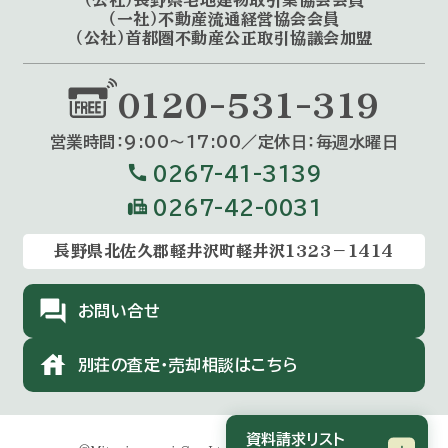
（公社）長野県宅地建物取引業協会会員
（一社）不動産流通経営協会会員
（公社）首都圏不動産公正取引協議会加盟
0120-531-319
営業時間：9:00〜17:00／定休⽇：毎週⽔曜⽇
call
0267-41-3139
fax
0267-42-0031
長野県北佐久郡軽井沢町軽井沢1323－1414
forum
お問い合せ
house
別荘の査定・売却相談はこちら
資料請求リスト