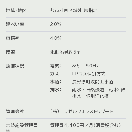
地域・地区
都市計画区域外 無指定
建ぺい率
20％
容積率
40％
接道
北側幅員約5m
設備状況
電気：
あり 50Hz
ガス：
LPガス個別方式
水道：
長野原町浅間上水道
排水：
雨水…自然浸透 汚水・雑
排水…個別浄化槽
管理会社
（株）エンゼルフォレストリゾート
共益施設管理費
管理費4,400円／月（消費税含む）
等