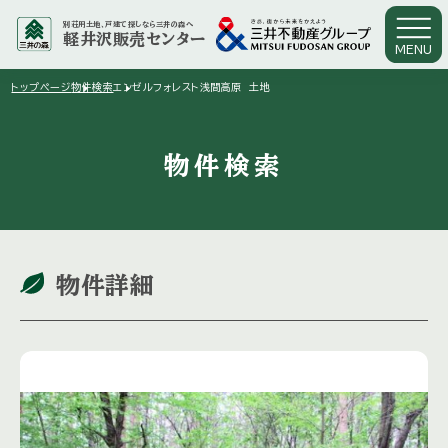
別荘用土地、戸建て探しなら三井の森へ
軽井沢販売センター
MENU
arrow_right
arrow_right
トップページ
物件検索
エンゼルフォレスト浅間高原 土地
物件検索
物件詳細