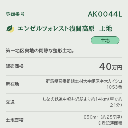
AK0044L
登録番号
エンゼルフォレスト浅間高原 土地
土地
第一地区奥地の閑静な整形土地。
40
販売価格
万
円
群馬県吾妻郡嬬恋村大字鎌原字大カイシコ
所在地
1053番
しなの鉄道中軽井沢駅より約14km（車で約
交通
21分）
2
850m
（約257坪）
土地面積
※登記簿面積