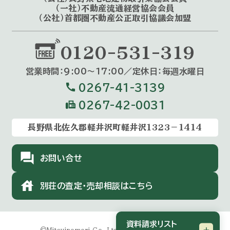
（一社）不動産流通経営協会会員
（公社）首都圏不動産公正取引協議会加盟
0120-531-319
営業時間：9:00〜17:00／定休⽇：毎週⽔曜⽇
call
0267-41-3139
fax
0267-42-0031
長野県北佐久郡軽井沢町軽井沢1323－1414
forum
お問い合せ
house
別荘の査定・売却相談はこちら
資料請求リスト