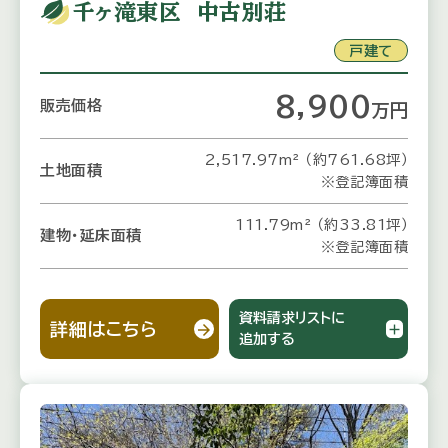
千ヶ滝東区 中古別荘
戸建て
8,900
販売価格
万
円
2,517.97m² （約761.68坪）
土地面積
※登記簿面積
111.79m² （約33.81坪）
建物・延床面積
※登記簿面積
資料請求リストに
詳細はこちら
追加する