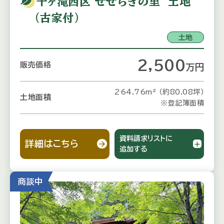
千ヶ滝西区 せせらぎの里 土地
（古家付）
土地
2,500
販売価格
万
円
264.76m² （約80.08坪）
土地面積
※登記簿面積
資料請求リストに
詳細はこちら
追加する
商談中