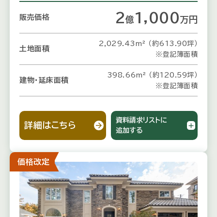
2
1,000
販売価格
億
万
円
2,029.43m² （約613.90坪）
土地面積
※登記簿面積
398.66m² （約120.59坪）
建物・延床面積
※登記簿面積
資料請求リストに
詳細はこちら
追加する
価格改定