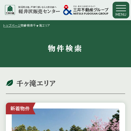
別荘用土地、戸建て探しなら三井の森へ
軽井沢販売センター
MENU
arrow_right
arrow_right
トップページ
物件検索
千ヶ滝エリア
物件検索
千ヶ滝エリア
新着物件