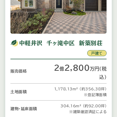
中軽井沢 千ヶ滝中区 新築別荘
戸建て
2
2,800
億
万
円
（税
販売価格
込）
1,178.13m² （約356.38坪）
土地面積
※登記簿面積
304.16m² （約92.00坪）
建物・延床面積
※建築確認済証による