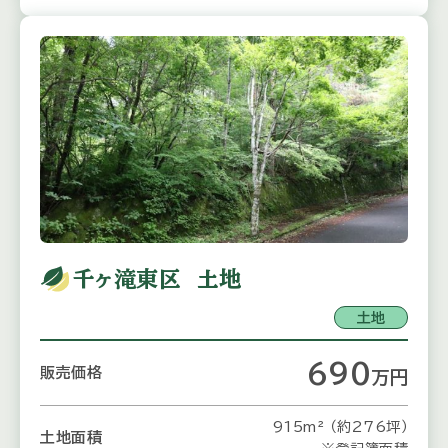
千ヶ滝東区 土地
土地
690
販売価格
万
円
915m² （約276坪）
土地面積