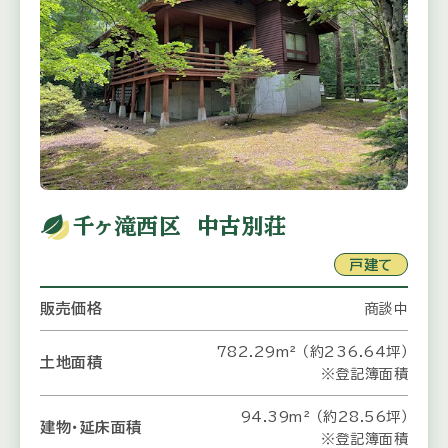
千ヶ滝西区 中古別荘
戸建て
販売価格
商談中
782.29m² （約236.64坪）
土地面積
※登記簿面積
94.39m² （約28.56坪）
建物・延床面積
※登記簿面積