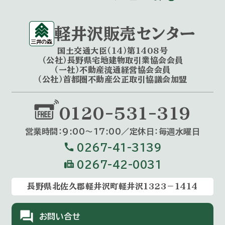
軽井沢販売センター
国土交通大臣（14）第1408号
（公社）長野県宅地建物取引業協会会員
（一社）不動産流通経営協会会員
（公社）首都圏不動産公正取引協議会加盟
0120-531-319
営業時間：9:00〜17:00／定休⽇：毎週⽔曜⽇
call
0267-41-3139
fax
0267-42-0031
長野県北佐久郡軽井沢町軽井沢1323－1414
forum
お問い合せ