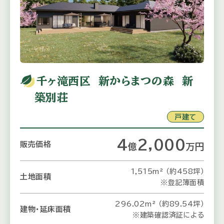
千ヶ滝西区 新からまつの森 新
築別荘
戸建て
4
2,000
販売価格
億
万
円
1,515m² （約458坪）
土地面積
※登記簿面積
296.02m² （約89.54坪）
建物・延床面積
※建築確認済証による