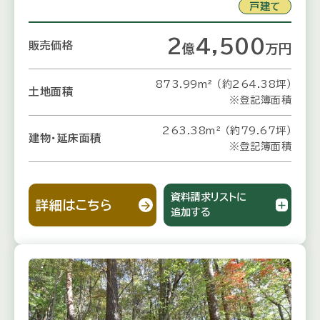
戸建て
2
4,500
販売価格
億
万
円
873.99m² （約264.38坪）
土地面積
※登記簿面積
263.38m² （約79.67坪）
建物・延床面積
※登記簿面積
資料請求リストに
詳細はこちら
追加する