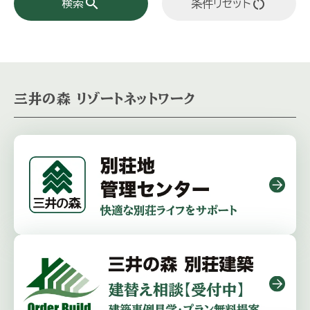
search
restart_alt
検索
条件リセット
三井の森 リゾートネットワーク