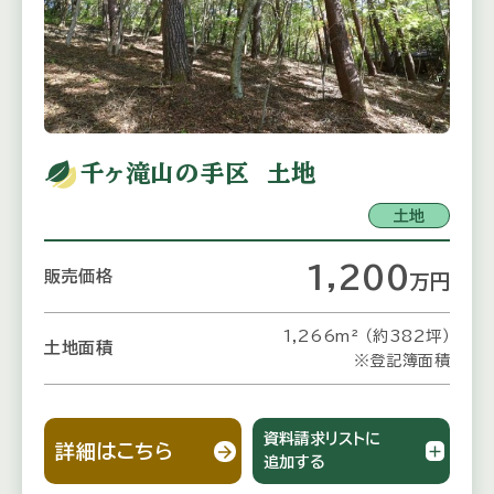
千ヶ滝山の手区 土地
土地
1,200
販売価格
万
円
1,266m² （約382坪）
土地面積
※登記簿面積
資料請求リストに
詳細はこちら
追加する