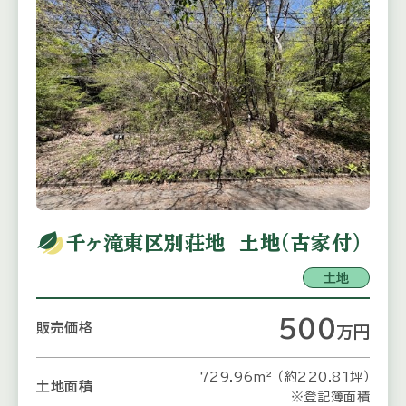
千ヶ滝東区別荘地 土地（古家付）
土地
500
販売価格
万
円
729.96m² （約220.81坪）
土地面積
※登記簿面積