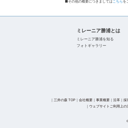
■その他の概要につきましては
こちら
を
ミレーニア勝浦とは
ミレーニア勝浦を知る
フォトギャラリー
｜
三井の森 TOP
｜
会社概要
｜
事業概要
｜
沿革
｜
採
｜
ウェブサイトご利用上の