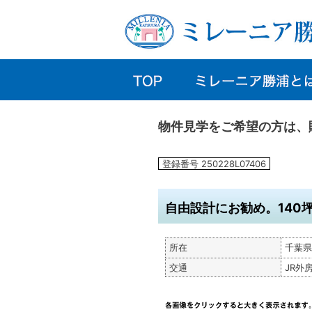
物件見学をご希望の方は、
登録番号 250228L07406
自由設計にお勧め。140
所在
千葉県
交通
JR外