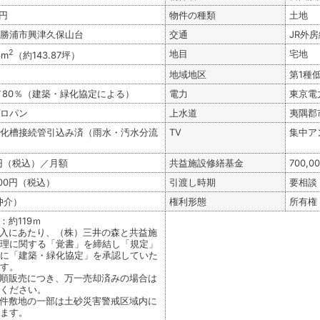
万円
物件の種類
土地
勝浦市興津久保山台
交通
JR外
2
地目
宅地
6m
（約143.87坪）
地域地区
第1種
／80％（建築・緑化協定による）
電力
東京電力
ロパン
上水道
夷隅郡
化槽接続管引込み済（雨水・汚水分流
TV
集中ア
50円（税込）／月額
共益施設修繕基金
700,
700円（税込）
引渡し時期
要相談
仲介）
権利形態
所有権
：約119ｍ
入にあたり、（株）三井の森と共益施
理に関する「覚書」を締結し「規定」
に「建築・緑化協定」を承認していた
す。
順販売につき、万一売却済みの場合は
ください。
件敷地の一部は土砂災害警戒区域内に
ます。