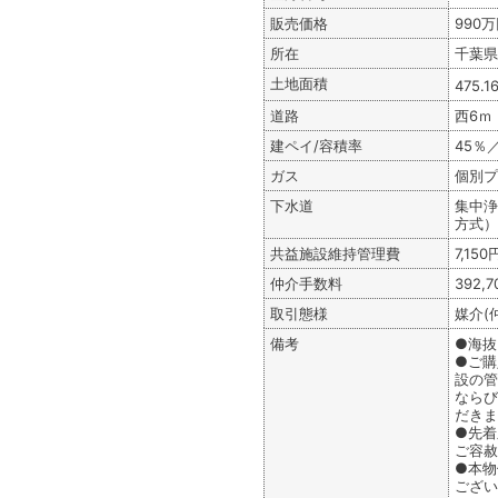
販売価格
990
所在
千葉県
土地面積
475.1
道路
西6ｍ
建ペイ/容積率
45％
ガス
個別プ
下水道
集中浄
方式）
共益施設維持管理費
7,1
仲介手数料
392,
取引態様
媒介(
備考
●海抜
●ご購
設の管
ならび
だきま
●先着
ご容赦
●本物
ござい