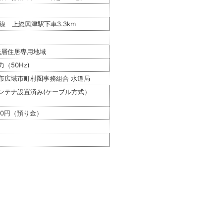
房線 上総興津駅下車3.3km
低層住居専用地域
（50Hz)
市広域市町村圏事務組合 水道局
ンテナ設置済み(ケーブル方式）
000円（預り金）