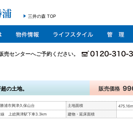
三井の森 TOP
販売センターへご予約ください。
9
坪超の土地。
販売価格
勝浦市興津久保山台
土地面積
475.16
房線 上総興津駅下車3.3km
建物・延床面積