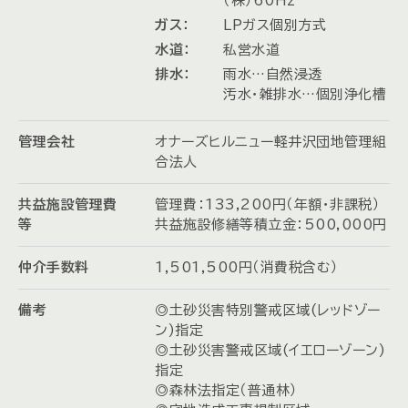
（株）60Hz
ガス：
LPガス個別方式
水道：
私営水道
排水：
雨水…自然浸透
汚水・雑排水…個別浄化槽
管理会社
オナーズヒルニュー軽井沢団地管理組
合法人
共益施設管理費
管理費：133,200円（年額・非課税）
等
共益施設修繕等積立金：500,000円
仲介手数料
1,501,500円（消費税含む）
備考
◎土砂災害特別警戒区域(レッドゾー
ン)指定
◎土砂災害警戒区域(イエローゾーン)
指定
◎森林法指定（普通林）