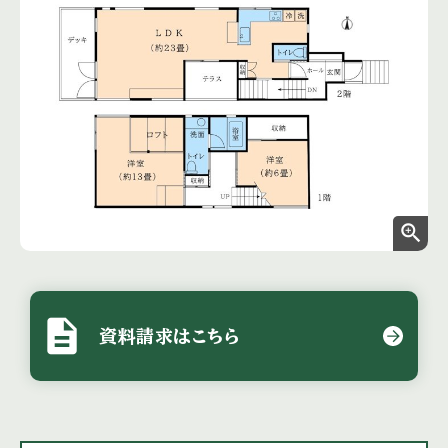
zoom_in
description
資料請求はこちら