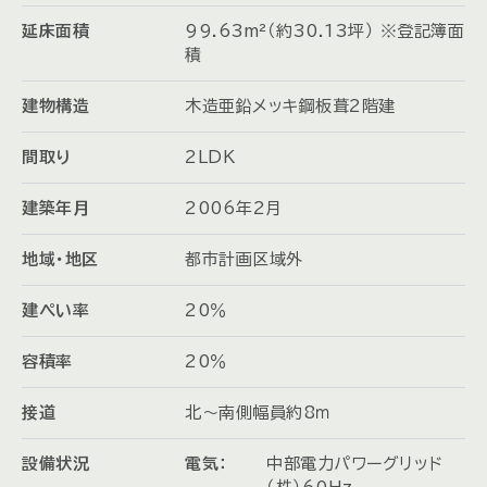
延床面積
99.63m²（約30.13坪） ※登記簿面
積
建物構造
木造亜鉛メッキ鋼板葺2階建
間取り
2LDK
建築年月
2006年2月
地域・地区
都市計画区域外
建ぺい率
20％
容積率
20％
接道
北～南側幅員約8ｍ
設備状況
電気：
中部電力パワーグリッド