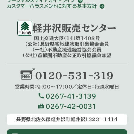
ソーシャルメディアガイドライン
カスタマーハラスメントに対する基本方針
軽井沢販売センター
国土交通大臣（14）第1408号
（公社）長野県宅地建物取引業協会会員
（一社）不動産流通経営協会会員
（公社）首都圏不動産公正取引協議会加盟
0120-531-319
営業時間：9:00〜17:00／定休⽇：毎週⽔曜⽇
call
0267-41-3139
fax
0267-42-0031
長野県北佐久郡軽井沢町軽井沢1323－1414