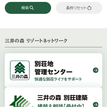
search
restart_alt
検索
条件リセット
三井の森 リゾートネットワーク