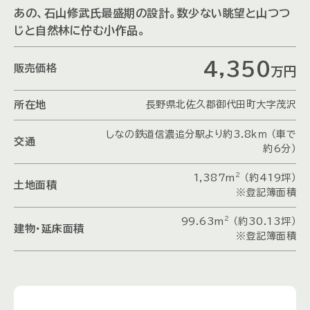
あの、石山修武氏最盛期の設計。数少ない眺望と山つつ
じと自然林に佇む小作品。
4,350
販売価格
万
円
所在地
長野県北佐久郡御代田町大字茂沢
しなの鉄道信濃追分駅より約3.8ｋｍ （車で
交通
約6分）
2
1,387m
（約419坪）
土地面積
※登記簿面積
2
99.63m
（約30.13坪）
建物・延床面積
※登記簿面積