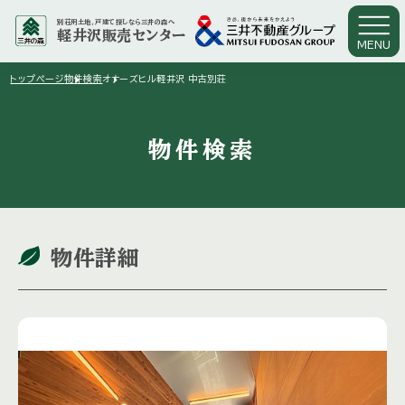
別荘用土地、戸建て探しなら三井の森へ
軽井沢販売センター
MENU
arrow_right
arrow_right
トップページ
物件検索
オナーズヒル軽井沢 中古別荘
物件検索
物件詳細