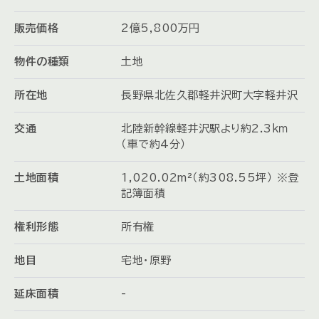
販売価格
2
億
5,800
万
円
物件の種類
土地
所在地
長野県北佐久郡軽井沢町大字軽井沢
交通
北陸新幹線軽井沢駅より約2.3ｋｍ
（車で約4分）
土地面積
1,020.02m²（約308.55坪） ※登
記簿面積
権利形態
所有権
地目
宅地・原野
延床面積
-