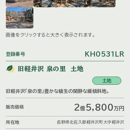
画像をクリックすると大きく表示されます。
KH0531LR
登録番号
旧軽井沢 泉の里 土地
土地
旧軽井沢「泉の里」豊かな植生の閑静な緩傾斜地。
2
5,800
販売価格
億
万
円
所在地
長野県北佐久郡軽井沢町大字軽井沢