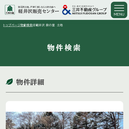
別荘用土地、戸建て探しなら三井の森へ
軽井沢販売センター
MENU
arrow_right
arrow_right
トップページ
物件検索
旧軽井沢 泉の里 土地
物件検索
物件詳細