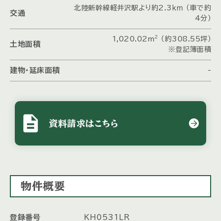
北陸新幹線軽井沢駅より約2.3ｋｍ （車で約
交通
4分）
2
1,020.02m
（約308.55坪）
土地面積
※登記簿面積
建物・延床面積
-
description
資料請求はこちら
物件概要
登録番号
KH0531LR