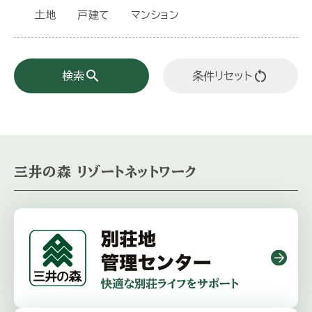
土地
戸建て
マンション
search
restart_alt
検索
条件リセット
三井の森 リゾートネットワーク