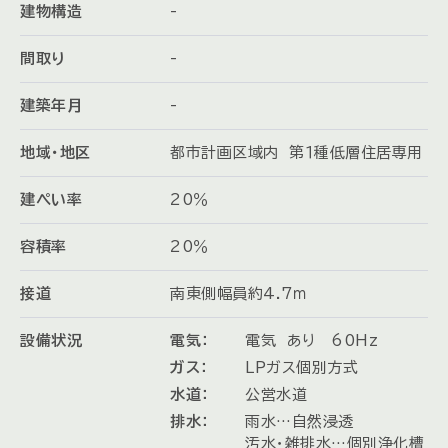
建物構造
-
間取り
-
建築年月
-
地域・地区
都市計画区域内 第１種低層住居専用
建ぺい率
20％
容積率
20％
接道
南東側幅員約4.7ｍ
設備状況
電気：
電気 あり 60Hz
ガス：
LPガス個別方式
水道：
公営水道
排水：
雨水…自然浸透
汚水・雑排水…個別浄化槽