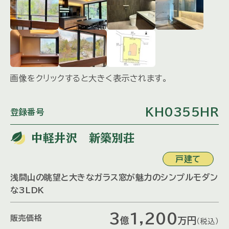
画像をクリックすると大きく表示されます。
KH0355HR
登録番号
中軽井沢 新築別荘
戸建て
浅間山の眺望と大きなガラス窓が魅力のシンプルモダン
な3LDK
3
1,200
販売価格
億
万
円
（税込）