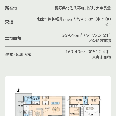
所在地
長野県北佐久郡軽井沢町大字長倉
北陸新幹線軽井沢駅より約4.9ｋｍ （車で約8
交通
分）
2
569.46m
（約172.26坪）
土地面積
※登記簿面積
2
169.40m
（約51.24坪）
建物・延床面積
※実測面積