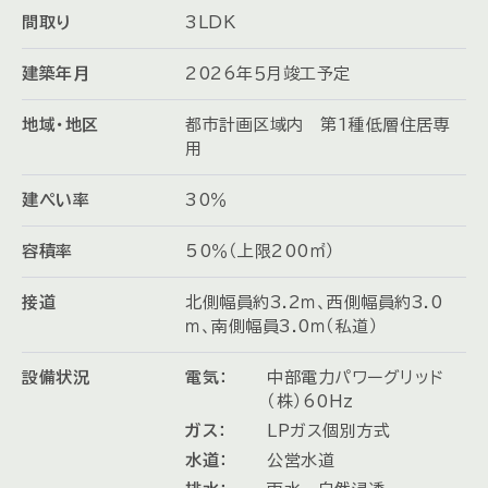
間取り
3LDK
建築年月
2026年５月竣工予定
地域・地区
都市計画区域内 第1種低層住居専
用
建ぺい率
30％
容積率
50％（上限200㎡）
接道
北側幅員約3.2ｍ、西側幅員約3.0
ｍ、南側幅員3.0ｍ（私道）
設備状況
電気：
中部電力パワーグリッド
（株）60Hz
ガス：
LPガス個別方式
水道：
公営水道