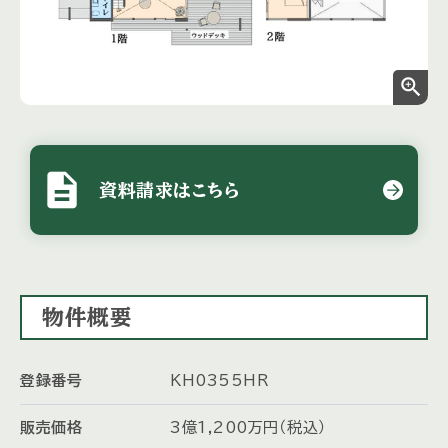
zoom_in
description
資料請求はこちら
物件概要
登録番号
KH0355HR
販売価格
3
億
1,200
万
円
（税込）