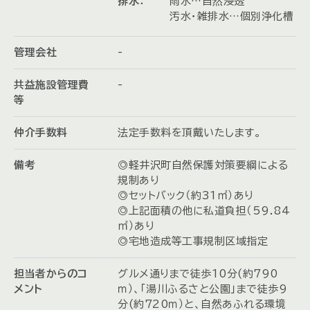
排水：
雨水…自然浸透
汚水・雑排水…個別浄化槽
管理会社
-
共益施設管理費
-
等
仲介手数料
法定手数料を頂戴いたします。
備考
◎軽井沢町自然保護対策要綱による
規制あり
◎セットバック（約31㎡）あり
◎上記面積の他に私道負担（59.84
㎡）あり
◎宅地造成等工事規制区域指定
担当者からのコ
グルメ通りまで徒歩10分(約790
メント
ｍ）、「湯川ふるさと公園」まで徒歩9
分(約720ｍ）と、自然あふれる環境