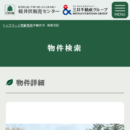
別荘用土地、戸建て探しなら三井の森へ
軽井沢販売センター
MENU
arrow_right
arrow_right
トップページ
物件検索
中軽井沢 新築別荘
物件検索
物件詳細