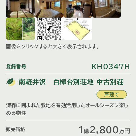
画像をクリックすると大きく表示されます。
KH0347H
登録番号
南軽井沢 白樺台別荘地 中古別荘
戸建て
深森に囲まれた敷地を有効活用したオールシーズン楽し
める物件
1
2,800
販売価格
億
万
円