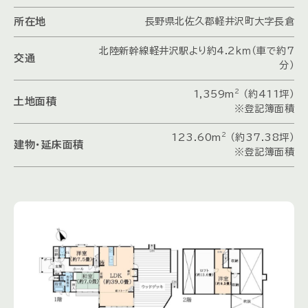
所在地
長野県北佐久郡軽井沢町大字長倉
北陸新幹線軽井沢駅より約4.2ｋｍ（車で約7
交通
分）
2
1,359m
（約411坪）
土地面積
※登記簿面積
2
123.60m
（約37.38坪）
建物・延床面積
※登記簿面積