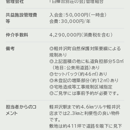
管理会社
「白樺台別荘の会」管理組合
共益施設管理費
入会金：50,000円（一時金）
等
会費：30,000円/年
仲介手数料
4,290,000円（消費税を含む）
備考
◎軽井沢町自然保護対策要綱による
規制あり
◎上記面積の他に私道負担部分58㎡
（地目：公衆用道路）あり
◎セットバック（約46㎡）あり
◎未登記の増築部分（約12㎡）あり
◎宅地造成等工事規制区域指定
◎ご見学には事前予約が必要です。
担当者からのコ
軽井沢駅まで約4.6㎞ツルヤ軽井沢
メント
店までは2.3㎞と利便性の良い物件
です。
敷地は約411坪で道路を眼下に見下