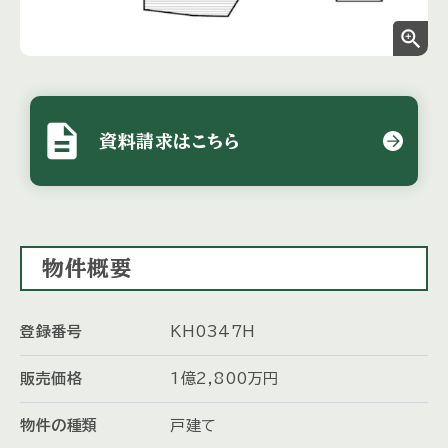
zoom_in
description
資料請求はこちら
物件概要
登録番号
KH0347H
販売価格
1
億
2,800
万
円
物件の種類
戸建て