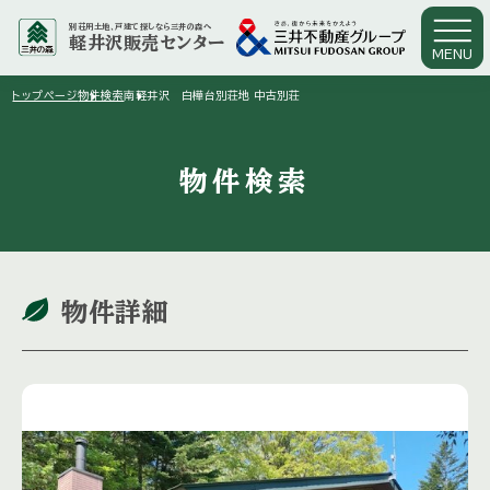
別荘用土地、戸建て探しなら三井の森へ
軽井沢販売センター
MENU
arrow_right
arrow_right
トップページ
物件検索
南軽井沢 白樺台別荘地 中古別荘
物件検索
物件詳細