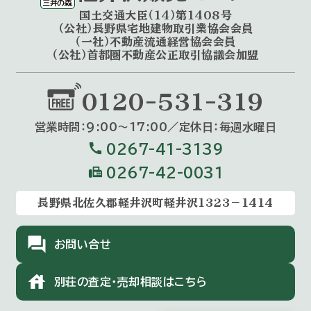
国土交通大臣（14）第1408号
（公社）長野県宅地建物取引業協会会員
（一社）不動産流通経営協会会員
（公社）首都圏不動産公正取引協議会加盟
0120-531-319
営業時間：9:00〜17:00／定休⽇：毎週⽔曜⽇
call
0267-41-3139
fax
0267-42-0031
長野県北佐久郡軽井沢町軽井沢1323－1414
forum
お問い合せ
house
別荘の査定・売却相談はこちら