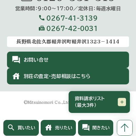
営業時間：9:00〜17:00／定休⽇：毎週⽔曜⽇
call
0267-41-3139
fax
0267-42-0031
長野県北佐久郡軽井沢町軽井沢1323－1414
forum
お問い合せ
house
別荘の査定・売却相談はこちら
資料請求リスト
©Mitsuinomori Co.,Ltd.All Rights Reserved.
（最大3件）
search
house
forum
買いたい
売りたい
聞きたい