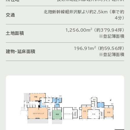
北陸新幹線軽井沢駅より約2.5ｋｍ （車で約
交通
4分）
2
1,256.00m
（約379.94坪）
土地面積
※登記簿面積
2
196.91m
（約59.56坪）
建物・延床面積
※登記簿面積