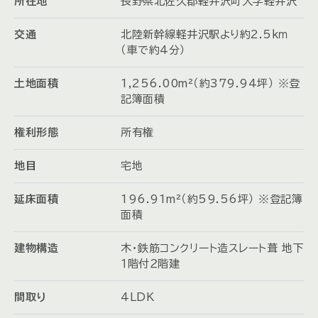
所在地
長野県北佐久郡軽井沢町大字軽井沢
交通
北陸新幹線軽井沢駅より約2.5ｋｍ
（車で約4分）
土地面積
1,256.00m²（約379.94坪） ※登
記簿面積
権利形態
所有権
地目
宅地
延床面積
196.91m²（約59.56坪） ※登記簿
面積
建物構造
木・鉄筋コンクリート造スレート葺 地下
１階付２階建
間取り
4LDK