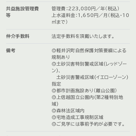
共益施設管理費
管理費：223,080円／年（税込）
等
上水道料金：1,650円／月（税込・10
㎥まで）
仲介手数料
法定手数料を頂戴いたします。
備考
◎軽井沢町自然保護対策要綱による
規制あり
◎土砂災害特別警戒区域(レッドゾー
ン)、
土砂災害警戒区域(イエローゾーン)
指定
◎都市計画施設あり（離山公園）
◎上信越国立公園内(第2種特別地
域)
◎森林法区域内
◎宅地造成工事規制区域
◎ご見学には事前予約が必要です。