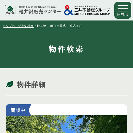
別荘用土地、戸建て探しなら三井の森へ
軽井沢販売センター
MENU
arrow_right
arrow_right
トップページ
物件検索
旧軽井沢 離山別荘地 中古別荘
物件検索
物件詳細
商談中