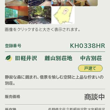
画像をクリックすると大きく表示されます。
KH0338HR
登録番号
旧軽井沢 離山別荘地 中古別荘
戸建て
静寂な森に囲まれ、借景を愉しむ空間と上品な佇まいの
別荘。
商談中
販売価格
所在地
長野県北佐久郡軽井沢町大字軽井沢