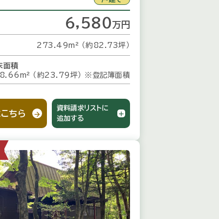
6,580
万
円
273.49m² （約82.73坪）
床面積
8.66m² （約23.79坪）
※登記簿面積
資料請求リストに
こちら
追加する