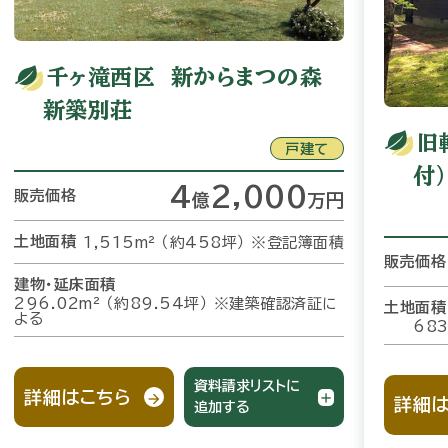
千ヶ滝西区 新からまつの森
新築別荘
旧
戸建て
付）
4
2,000
販売価格
億
万
円
土地面積
1,515m² （約458坪）
※登記簿面積
販売価格
建物・延床面積
296.02m² （約89.54坪）
※建築確認済証に
土地面積
よる
683
資料請求リストに
詳細はこちら
詳細は
追加する