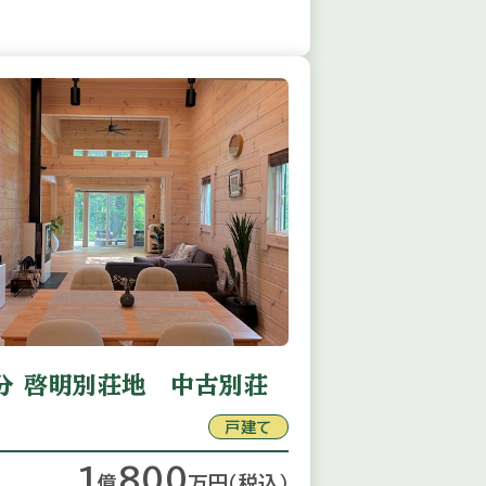
分 啓明別荘地 中古別荘
戸建て
1
800
億
万
円
（税込）