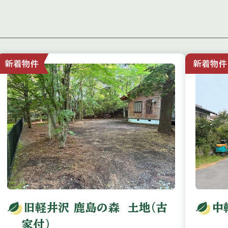
新着物件
新着物件
旧軽井沢 鹿島の森 土地（古
中
家付）