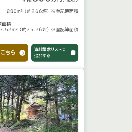
880m² （約266坪）
※登記簿面積
床面積
3.52m² （約25.26坪）
※登記簿面積
資料請求リストに
こちら
追加する