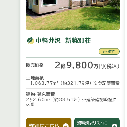
中軽井沢 新築別荘
戸建て
2
9,800
販売価格
億
万
円
（税込）
土地面積
1,063.77m² （約321.79坪）
※登記簿面積
建物・延床面積
292.60m² （約88.51坪）
※建築確認済証に
よる
資料請求リストに
詳細はこちら