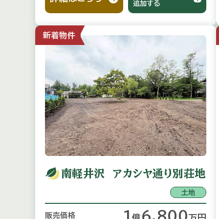
追加する
新着物件
南軽井沢 アカシヤ通り別荘地
土地
1
6,800
販売価格
億
万
円