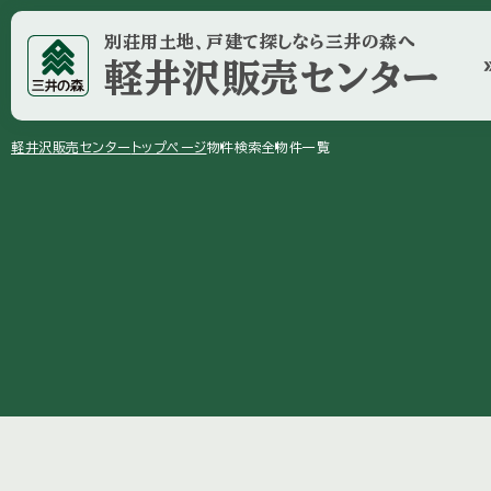
別荘用土地、戸建て探しなら三井の森へ
軽井沢販売センター
double_
arrow_right
arrow_right
軽井沢販売センター
トップページ
物件検索
全物件一覧