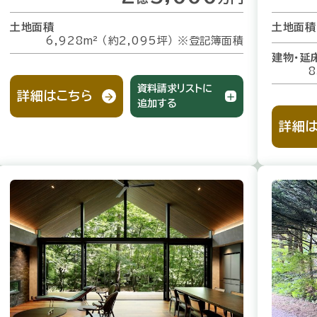
土地面積
土地面積
6,928m² （約2,095坪）
※登記簿面積
建物・延
8
資料請求リストに
詳細はこちら
追加する
詳細は