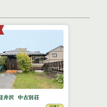
軽井沢 中古別荘
戸建て