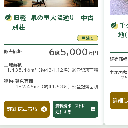
旧軽 泉の里大隈通り 中古
千
別荘
地
戸建て
6
5,000
販売価格
億
万
円
販売価格
土地面積
1,435.46m² （約434.12坪）
※登記簿面積
土地面積
26
建物・延床面積
137.46m² （約41.58坪）
※登記簿面積
詳細は
資料請求リストに
詳細はこちら
追加する