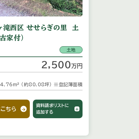
ヶ滝西区 せせらぎの里 土
（古家付）
土地
2,500
万
円
4.76m² （約80.08坪）
※登記簿面積
資料請求リストに
こちら
追加する