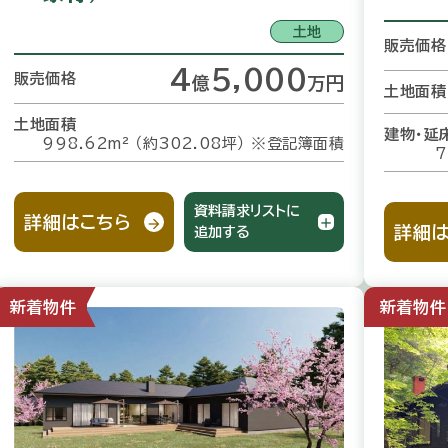
土地
販売価格
4
5,000
販売価格
億
万
円
土地面積
土地面積
建物・延
998.62m² （約302.08坪）
※登記簿面積
7
資料請求リストに
詳細はこちら
詳細は
追加する
新着物件
新着物件