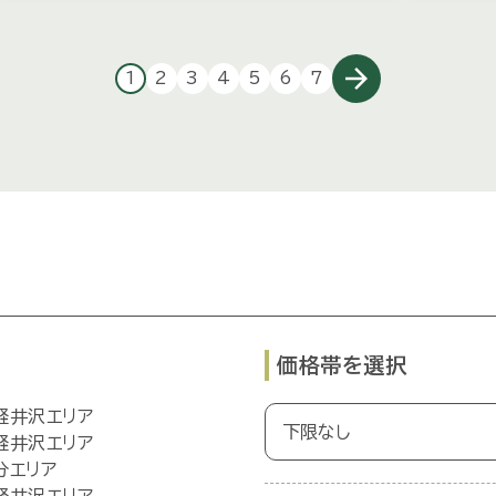
arrow_forward
1
2
3
4
5
6
7
価格帯を選択
軽井沢エリア
軽井沢エリア
分エリア
軽井沢エリア