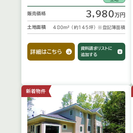
3,980
販売価格
万
円
土地面積
480m² （約145坪）
※登記簿面積
資料請求リストに
詳細はこちら
追加する
新着物件