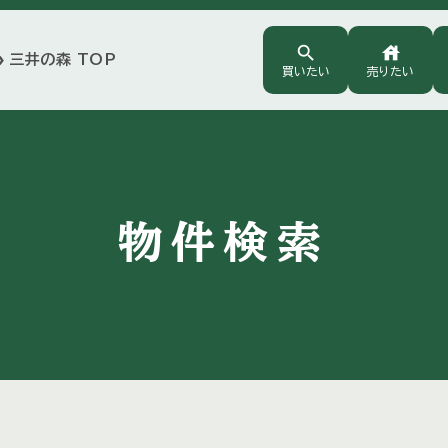
search
house
三井の森 TOP
arrow
買いたい
売りたい
物件検索