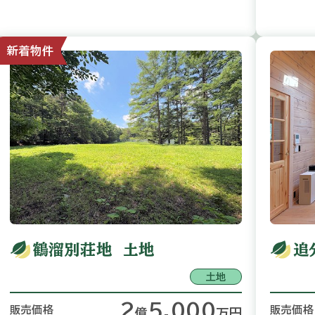
新着物件
鶴溜別荘地 土地
追
土地
2
5,000
販売価格
販売価格
億
万
円