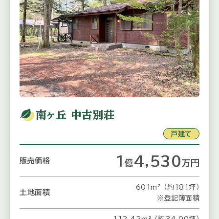
南ヶ丘 中古別荘
戸建て
1
4,530
販売価格
億
万
円
601m² （約181坪）
土地面積
※登記簿面積
112.42m² （約34.00坪）