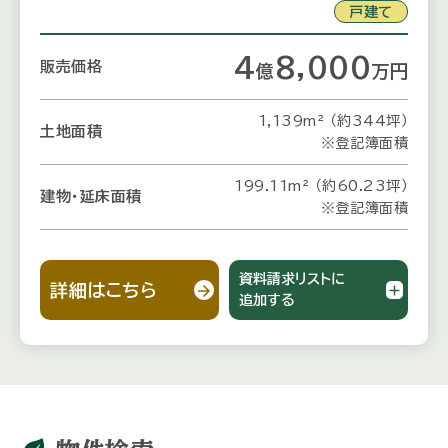
戸建て
4
8,000
販売価格
億
万
円
1,139m² （約344坪）
土地面積
※登記簿面積
199.11m² （約60.23坪）
建物・延床面積
※登記簿面積
資料請求リストに
詳細はこちら
追加する