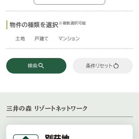
※複数選択可能
物件の種類を選択
土地
戸建て
マンション
search
restart_alt
検索
条件リセット
三井の森 リゾートネットワーク