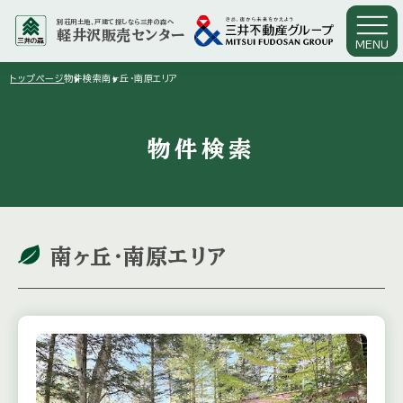
別荘用土地、戸建て探しなら三井の森へ
軽井沢販売センター
MENU
arrow_right
arrow_right
トップページ
物件検索
南ヶ丘・南原エリア
物件検索
南ヶ丘・南原エリア