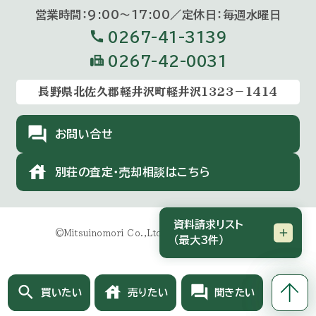
営業時間：9:00〜17:00／定休⽇：毎週⽔曜⽇
call
0267-41-3139
fax
0267-42-0031
長野県北佐久郡軽井沢町軽井沢1323－1414
forum
お問い合せ
house
別荘の査定・売却相談はこちら
資料請求リスト
©Mitsuinomori Co.,Ltd.All Rights Reserved.
（最大3件）
search
house
forum
買いたい
売りたい
聞きたい