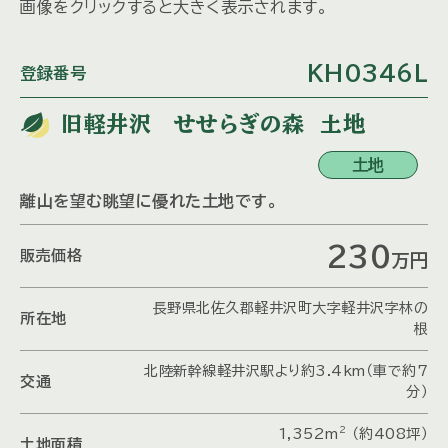
画像をクリックすると大きく表示されます。
KH0346L
登録番号
旧軽井沢 せせらぎの森 土地
土地
離山を望む眺望に優れた土地です。
230
販売価格
万
円
長野県北佐久郡軽井沢町大字軽井沢字林の
所在地
根
北陸新幹線軽井沢駅より約3.4km（車で約7
交通
分）
2
1,352m
（約408坪）
土地面積