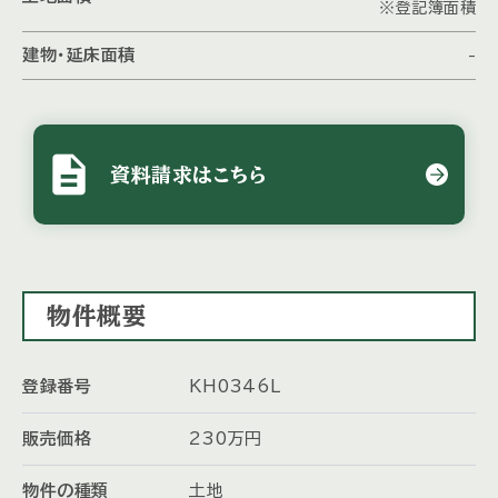
※登記簿面積
建物・延床面積
-
description
資料請求はこちら
物件概要
登録番号
KH0346L
販売価格
230
万
円
物件の種類
土地