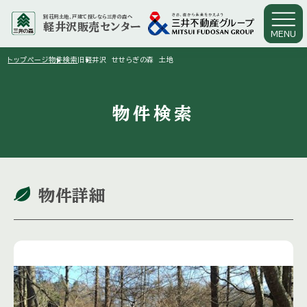
別荘用土地、戸建て探しなら三井の森へ
軽井沢販売センター
MENU
arrow_right
arrow_right
トップページ
物件検索
旧軽井沢 せせらぎの森 土地
物件検索
物件詳細