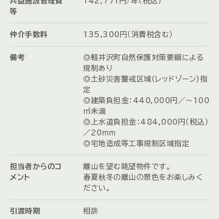
共益施設管理費
142,771円/年（税込）
等
仲介手数料
135,300円（消費税含む）
備考
◎軽井沢町自然保護対策要綱による
規制あり
◎土砂災害警戒区域(レッドゾーン)指
定
◎建築負担金：440,000円／～100
㎡未満
◎上水道負担金：484,000円（税込）
／20ｍｍ
◎宅地造成等工事規制区域指定
担当者からのコ
離山を望む眺望物件です。
メント
春夏秋冬の離山の景色をお楽しみく
ださい。
引渡時期
相談