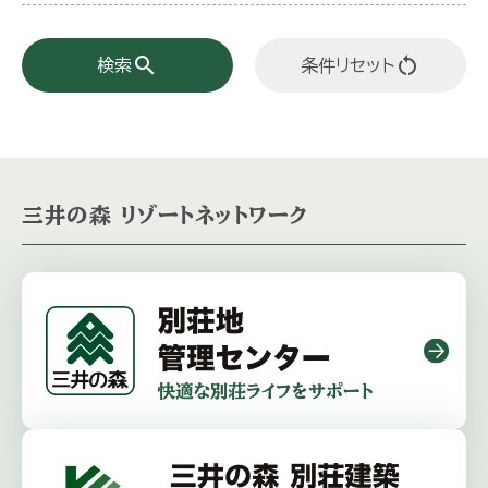
search
restart_alt
検索
条件リセット
三井の森 リゾートネットワーク