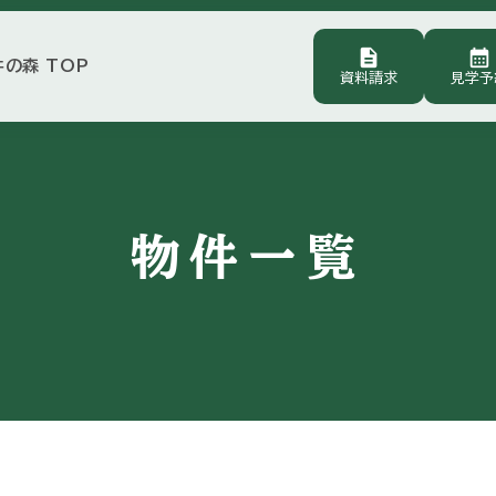
description
calendar_month
井の森 TOP
資料請求
見学予
物件一覧