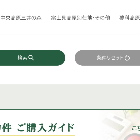
岳中央高原三井の森
富士見高原別荘地・その他
蓼科高原
search
restart_alt
検索
条件リセット
件 ご購入ガイド
こ