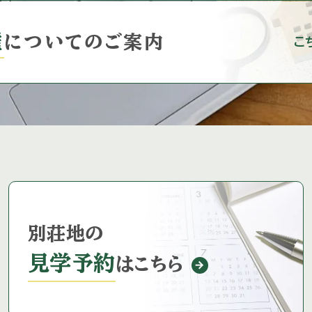
権
に
ついてのご案内
こ
別荘地の
見学予約
はこちら