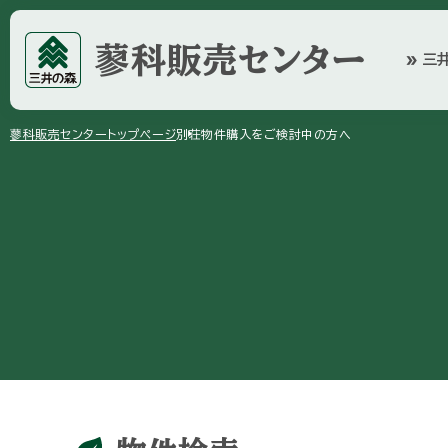
蓼科販売センター
三
double_arrow
arrow_right
蓼科販売センター
トップページ
別荘物件購入をご検討中の方へ