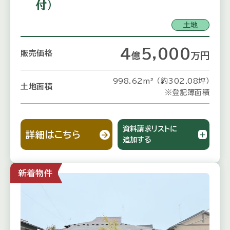
付）
土地
4
5,000
販売価格
億
万
円
998.62m² （約302.08坪）
土地面積
※登記簿面積
資料請求リストに
詳細はこちら
追加する
新着物件