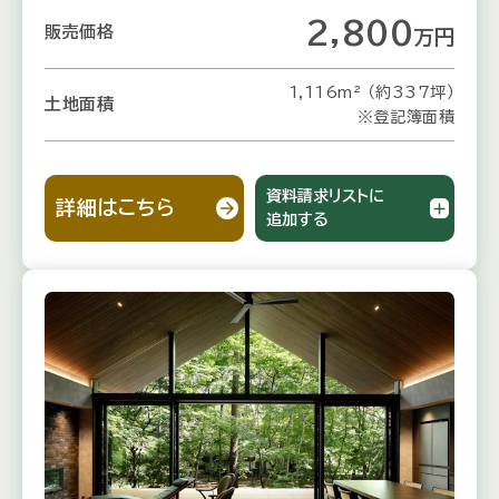
2,800
販売価格
万
円
1,116m² （約337坪）
土地面積
※登記簿面積
資料請求リストに
詳細はこちら
追加する