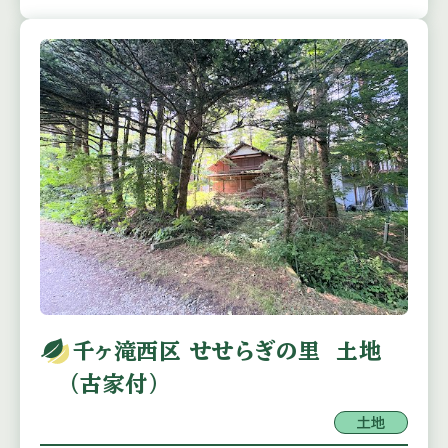
千ヶ滝西区 せせらぎの里 土地
（古家付）
土地