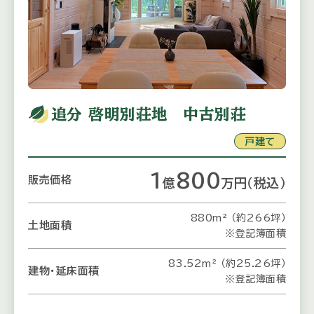
追分 啓明別荘地 中古別荘
戸建て
1
800
販売価格
億
万
円
（税込）
880m² （約266坪）
土地面積
※登記簿面積
83.52m² （約25.26坪）
建物・延床面積
※登記簿面積