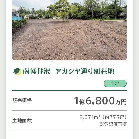
南軽井沢 アカシヤ通り別荘地
土地
1
6,800
販売価格
億
万
円
2,571m² （約777坪）
土地面積
※登記簿面積