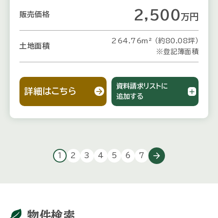
2,500
販売価格
万
円
264.76m² （約80.08坪）
土地面積
※登記簿面積
資料請求リストに
詳細はこちら
追加する
arrow_forward
1
2
3
4
5
6
7
物件検索