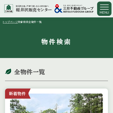
別荘用土地、戸建て探しなら三井の森へ
軽井沢販売センター
MENU
arrow_right
arrow_right
トップページ
物件検索
全物件一覧
物件検索
全物件一覧
新着物件