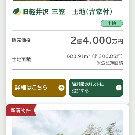
旧軽井沢 三笠 土地（古家付）
土地
2
4,000
販売価格
億
万
円
683.91m² （約206.88坪）
土地面積
※登記簿面積
資料請求リストに
詳細はこちら
追加する
新着物件