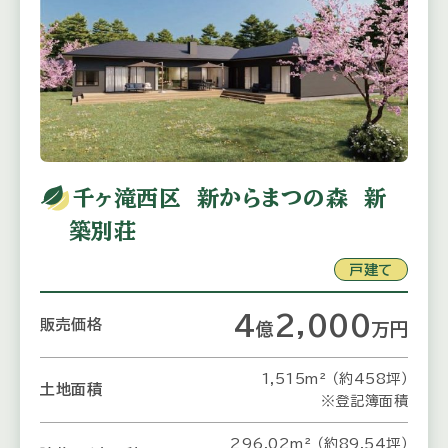
千ヶ滝西区 新からまつの森 新
築別荘
戸建て
4
2,000
販売価格
億
万
円
1,515m² （約458坪）
土地面積
※登記簿面積
296.02m² （約89.54坪）