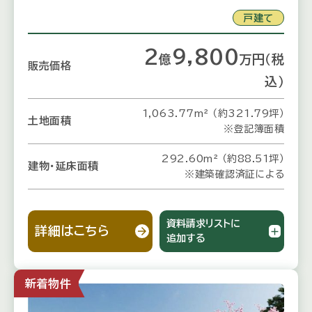
戸建て
2
9,800
億
万
円
（税
販売価格
込）
1,063.77m² （約321.79坪）
土地面積
※登記簿面積
292.60m² （約88.51坪）
建物・延床面積
※建築確認済証による
資料請求リストに
詳細はこちら
追加する
新着物件