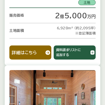
土地
2
5,000
販売価格
億
万
円
6,928m² （約2,095坪）
土地面積
※登記簿面積
資料請求リストに
詳細はこちら
追加する