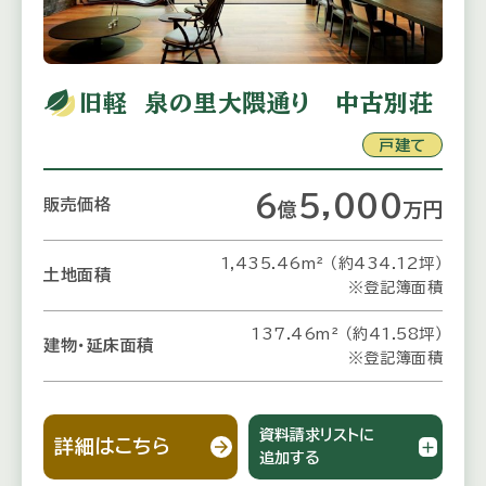
旧軽 泉の里大隈通り 中古別荘
戸建て
6
5,000
販売価格
億
万
円
1,435.46m² （約434.12坪）
土地面積
※登記簿面積
137.46m² （約41.58坪）
建物・延床面積
※登記簿面積
資料請求リストに
詳細はこちら
追加する