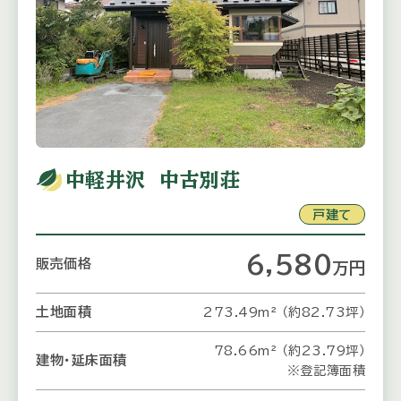
中軽井沢 中古別荘
戸建て
6,580
販売価格
万
円
土地面積
273.49m² （約82.73坪）
78.66m² （約23.79坪）
建物・延床面積
※登記簿面積