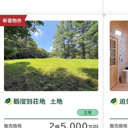
新着物件
鶴溜別荘地 土地
追
土地
2
5,000
販売価格
販売価格
億
万
円