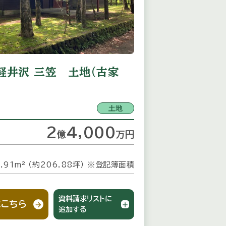
軽井沢 三笠 土地（古家
土地
2
4,000
億
万
円
.91m² （約206.88坪）
※登記簿面積
資料請求リストに
こちら
追加する