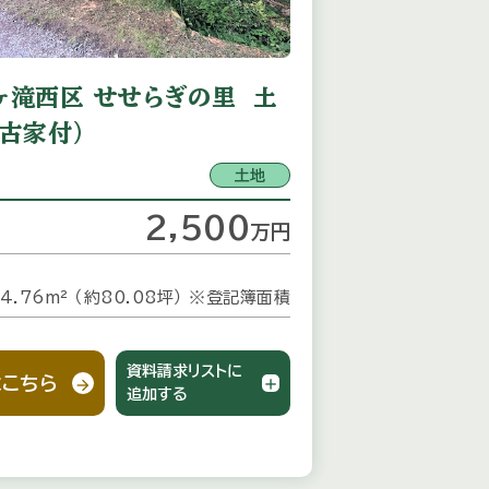
ヶ滝西区 せせらぎの里 土
（古家付）
土地
2,500
万
円
4.76m² （約80.08坪）
※登記簿面積
資料請求リストに
こちら
追加する