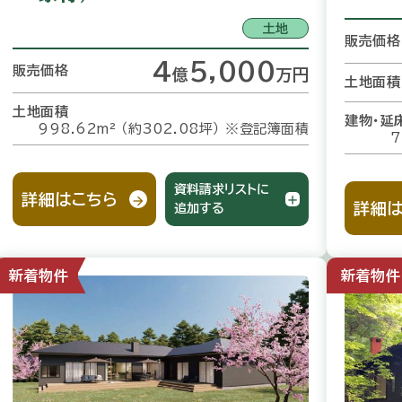
土地
販売価格
4
5,000
販売価格
億
万
円
土地面積
土地面積
建物・延
998.62m² （約302.08坪）
※登記簿面積
7
資料請求リストに
詳細はこちら
詳細は
追加する
新着物件
新着物件